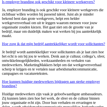
Is employer branding ook geschikt voor kleinere werkgevers?
Ja,
employer
branding is ook geschikt voor kleinere werkgevers die
zichtbaar willen worden bij passend talent. Juist als je minder
bekend bent dan grote werkgevers, helpt een helder
werkgeversverhaal om uit te leggen waarom mensen voor jouw
organisatie zouden kiezen. Het gaat niet om de grootte van je
bedrijf, maar om duidelijk maken wat werken bij jou aantrekkelijk
maakt.
Hoe zorg ik dat mijn bedrijf aantrekkelijker wordt voor sollicitanten?
Je bedrijf wordt aantrekkelijker voor sollicitanten als je laat zien hoe
het echt is om bij jou te werken. Denk aan je cultuur, collega’s, sfeer,
ontwikkelmogelijkheden, werkzaamheden en verhalen van
medewerkers.
MarketingMakkers
helpt om dat werkgeversverhaal
scherp te krijgen en te vertalen naar arbeidsmarktcommunicatie,
campagnes en vacatureteksten.
Hoe kunnen huidige medewerkers bijdragen aan sterke employer
branding?
Huidige medewerkers zijn vaak je geloofwaardigste am
bassadeu
rs.
Zij kunnen laten zien hoe het werk, de sfeer en de cultuur binnen
jouw organisatie echt zijn. Door hun verhalen en ervaringe
n te
delen, word
t arbeidsmarktcommunicatie menselijker, herkenbaarder