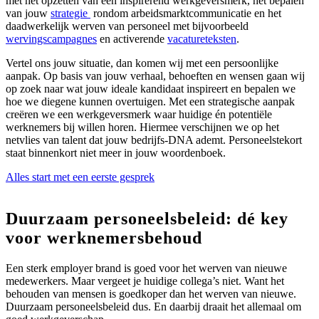
met het opzetten van een inspirerend werkgeversmerk, het bepalen
van jouw
strategie
rondom arbeidsmarktcommunicatie en het
daadwerkelijk werven van personeel met bijvoorbeeld
wervingscampagnes
en activerende
vacatureteksten
.
Vertel ons jouw situatie, dan komen wij met een persoonlijke
aanpak. Op basis van jouw verhaal, behoeften en wensen gaan wij
op zoek naar wat jouw ideale kandidaat inspireert en bepalen we
hoe we diegene kunnen overtuigen. Met een strategische aanpak
creëren we een werkgeversmerk waar huidige én potentiële
werknemers bij willen horen. Hiermee verschijnen we op het
netvlies van talent dat jouw bedrijfs-DNA ademt. Personeelstekort
staat binnenkort niet meer in jouw woordenboek.
Alles start met een eerste gesprek
Duurzaam personeelsbeleid: dé key
voor werknemersbehoud
Een sterk employer brand is goed voor het werven van nieuwe
medewerkers. Maar vergeet je huidige collega’s niet. Want het
behouden van mensen is goedkoper dan het werven van nieuwe.
Duurzaam personeelsbeleid dus. En daarbij draait het allemaal om