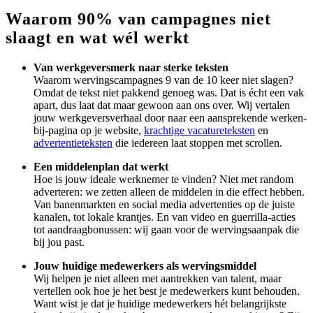
Waarom 90% van campagnes niet
slaagt en
wat wél werkt
Van werkgeversmerk naar sterke teksten
Waarom wervingscampagnes 9 van de 10 keer niet slagen?
Omdat de tekst niet pakkend genoeg was. Dat is écht een vak
apart, dus laat dat maar gewoon aan ons over. Wij vertalen
jouw werkgeversverhaal door naar een aansprekende werken-
bij-pagina op je website,
krachtige vacatureteksten
en
advertentieteksten
die iedereen laat stoppen met scrollen.
Een middelenplan dat werkt
Hoe is jouw ideale werknemer te vinden? Niet met random
adverteren: we zetten alleen de middelen in die effect hebben.
Van banenmarkten en social media advertenties op de juiste
kanalen, tot lokale krantjes. En van video en guerrilla-acties
tot aandraagbonussen: wij gaan voor de wervingsaanpak die
bij jou past.
Jouw huidige medewerkers als wervingsmiddel
Wij helpen je niet alleen met aantrekken van talent, maar
vertellen ook hoe je het best je medewerkers kunt behouden.
Want wist je dat je huidige medewerkers hét belangrijkste