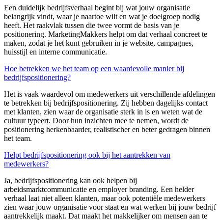
Een duidelijk bedrijfsverhaal begint bij wat jouw organisatie
belangrijk vindt, waar je naartoe wilt en wat je doelgroep nodig
heeft. Het raakvlak tussen die twee vormt de basis van je
positionering.
MarketingMakkers
helpt om dat verhaal concreet te
maken, zodat je het kunt gebruiken in je website, campagnes,
huisstijl en interne communicatie.
Hoe betrekken we het team op een waardevolle manier bij
bedrijfspositionering?
Het is vaak waardevol om medewerkers uit verschillende afdelingen
te betrekken bij bedrijfspositionering. Zij hebben dagelijks contact
met klanten, zien waar de organisatie sterk in is en weten wat de
cultuur typeert. Door hun inzichten mee te nemen, wordt de
positionering herkenbaarder, realistischer en beter gedragen binnen
het team.
Helpt bedrijfspositionering ook bij het aantrekken van
medewerkers?
Ja, bedrijfspositionering kan ook helpen bij
arbeidsmarktcommunicatie en
employer
branding. Een helder
verhaal laat niet alleen klanten, maar ook potentiële medewerkers
zien waar jouw organisatie voor staat en wat werken bij jouw bedrijf
aantrekkelijk maakt. Dat maakt het makkelijker om mensen aan te