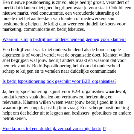
Een nieuwe positionering is zinvol als je
bedrijf
groeit, verandert of
merkt dat klanten niet goed begrijpen waar je voor staat. Ook bij een
nieuwe markt, veel concurrentie, een verouderde uitstraling of
moeite met het aantrekken van klanten of medewerkers kan
positionering helpen. Je krijgt dan weer een duidelijke koers voor
marketing, communicatie en bedrijfskeuzes.
Waarom is mijn bedrijf niet onderscheidend genoeg voor klanten?
Een bedrijf voelt vaak niet onderscheidend als de boodschap te
algemeen is of vooral vertelt wat de organisatie doet. Klanten willen
snel begrijpen wat jouw
bedrijf
anders maakt en waarom dat voor
hen relevant is. Bedrijfspositionering helpt om dat onderscheid
scherp te krijgen en te vertalen naar duidelijke communicatie.
Is bedrijfspositionering ook geschikt voor B2B-organisaties?
Ja, bedrijfspositionering is juist voor B2B-organisaties waardevol,
omdat keuzes vaak draaien om vertrouwen, herkenning en
relevantie. Klanten willen weten waar jouw
bedrijf
goed in is en
waarom jouw aanpak past bij hun vraag. Een scherpe positionering
helpt om dat helder uit te leggen aan beslissers, gebruikers en andere
betrokkenen.
Hoe kom ik tot een duidelijk verhaal voor mijn bedrijf?