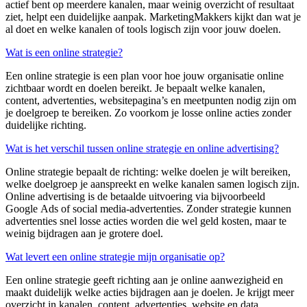
actief bent op meerdere kanalen, maar weinig overzicht of resultaat
ziet, helpt een duidelijke aanpak.
MarketingMakkers
kijkt dan wat je
al doet en welke kanalen of tools logisch zijn voor jouw doelen.
Wat is een online strategie?
Een
online strategie
is een plan voor hoe jouw organisatie online
zichtbaar wordt en doelen bereikt. Je bepaalt welke kanalen,
content, advertenties, websitepagina’s en meetpunten nodig zijn om
je doelgroep te bereiken. Zo voorkom je losse online acties zonder
duidelijke richting.
Wat is het verschil tussen online strategie en online advertising?
Online strategie bepaalt de richting: welke doelen je wilt bereiken,
welke doelgroep je aanspreekt en welke kanalen samen logisch zijn.
Online advertising is de betaalde uitvoering via bijvoorbeeld
Google
Ads
of
social
media
-
advertenties. Zonder strategie kunnen
advertenties snel losse acties worden die wel geld kosten, maar te
weinig bijdragen aan je grotere doel.
Wat levert een online strategie mijn organisatie op?
Een
online strategie
geeft richting aan je online aanwezigheid en
maakt duidelijk welke acties bijdragen aan je doelen. Je krijgt meer
overzicht in kanalen, content, advertenties, website en data.