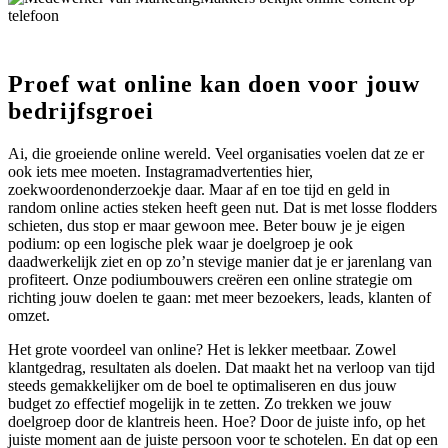
Proef wat online kan doen voor jouw
bedrijfsgroei
Ai, die groeiende online wereld. Veel organisaties voelen dat ze er
ook iets mee moeten. Instagramadvertenties hier,
zoekwoordenonderzoekje daar. Maar af en toe tijd en geld in
random online acties steken heeft geen nut. Dat is met losse flodders
schieten, dus stop er maar gewoon mee. Beter bouw je je eigen
podium: op een logische plek waar je doelgroep je ook
daadwerkelijk ziet en op zo’n stevige manier dat je er jarenlang van
profiteert. Onze podiumbouwers creëren een online strategie om
richting jouw doelen te gaan: met meer bezoekers, leads, klanten of
omzet.
Het grote voordeel van online? Het is lekker meetbaar. Zowel
klantgedrag, resultaten als doelen. Dat maakt het na verloop van tijd
steeds gemakkelijker om de boel te optimaliseren en dus jouw
budget zo effectief mogelijk in te zetten. Zo trekken we jouw
doelgroep door de klantreis heen. Hoe? Door de juiste info, op het
juiste moment aan de juiste persoon voor te schotelen. En dat op een