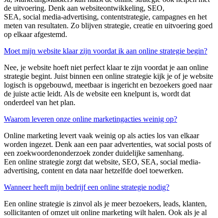
de uitvoering. Denk aan
websiteontwikkeling, SEO,
SEA,
social
media
-
advertising, contentstrategie, campagnes en het
meten van resultaten. Zo blijven strategie, creatie en uitvoering goed
op elkaar afgestemd.
Moet mijn website klaar zijn voordat ik aan online strategie begin?
Nee, je website hoeft niet perfect klaar te zijn voordat je aan online
strategie begint. Juist binnen een
online strategie
kijk je of je website
logisch is opgebouwd, meetbaar is ingericht en bezoekers goed naar
de juiste actie leidt. Als de website een knelpunt is, wordt dat
onderdeel van het plan.
Waarom leveren onze online marketingacties weinig op?
Online marketing levert vaak weinig op als acties los van elkaar
worden ingezet. Denk aan een paar advertenties, wat
social
posts
of
een zoekwoordenonderzoek zonder duidelijke samenhang.
Een
online strategie
zorgt dat website, SEO, SEA,
social
media
-
advertising, content en data naar hetzelfde doel toewerken.
Wanneer heeft mijn bedrijf een online strategie nodig?
Een
online strategie
is zinvol als je meer bezoekers, leads, klanten,
sollicitanten of omzet uit online marketing wilt halen. Ook als je al