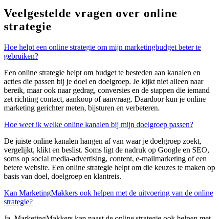
Veelgestelde vragen over online
strategie
Hoe helpt een online strategie om mijn marketingbudget beter te
gebruiken?
Een
online strategie
helpt om budget te besteden aan kanalen en
acties die passen bij je doel en doelgroep. Je kijkt niet alleen naar
bereik, maar ook naar gedrag, conversies en de stappen die iemand
zet richting contact, aankoop of aanvraag. Daardoor kun je online
marketing gerichter meten, bijsturen en verbeteren.
Hoe weet ik welke online kanalen bij mijn doelgroep passen?
De juiste
online kanalen
hangen af van waar je doelgroep zoekt,
vergelijkt, klikt en beslist. Soms ligt de nadruk op Google en SEO,
soms op
social
media
-
advertising, content, e-mailmarketing of een
betere website. Een
online strategie
helpt om die keuzes te maken op
basis van doel, doelgroep en klantreis.
Kan MarketingMakkers ook helpen met de uitvoering van de online
strategie?
Ja,
MarketingMakkers
kan naast de
online strategie
ook helpen met