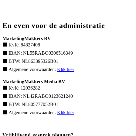
En even voor de administratie
MarketingMakkers BV
⬛
KvK: 84827408
⬛
IBAN: NL55RABO0306516349
⬛
BTW: NL863395326B01
⬛
Algemene voorwaarden:
Klik hier
MarketingMakkers Media BV
⬛
KvK: 12036282
⬛
IBAN: NL42RABO0123621240
⬛
BTW: NL805777052B01
⬛
Algemene voorwaarden:
Klik hier
Vrijblijvend gesprek plannen?