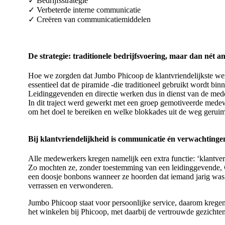
✓ Bedrijfsstrategie
✓ Verbeterde interne communicatie
✓ Creëren van communicatiemiddelen
De strategie: traditionele bedrijfsvoering, maar dan nét 
Hoe we zorgden dat Jumbo Phicoop de klantvriendelijkste werd
essentieel dat de piramide -die traditioneel gebruikt wordt bi
Leidinggevenden en directie werken dus in dienst van de med
In dit traject werd gewerkt met een groep gemotiveerde mede
om het doel te bereiken en welke blokkades uit de weg geru
Bij klantvriendelijkheid is communicatie én verwachtinge
Alle medewerkers kregen namelijk een extra functie: ‘klantver
Zo mochten ze, zonder toestemming van een leidinggevende, €
een doosje bonbons wanneer ze hoorden dat iemand jarig was. I
verrassen en verwonderen.
Jumbo Phicoop staat voor persoonlijke service, daarom krege
het winkelen bij Phicoop, met daarbij de vertrouwde gezicht