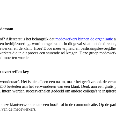
andersom
? Allereerst is het belangrijk dat
medewerkers binnen de organisatie
a
nnen bedrijfsvoering- wordt omgedraaid. In dit geval staat niet de direc
ewerker en de klant. Hoe? Door meer vrijheid en beslissingsbevoegdhei
werkers die in dit proces een sturende rol kregen. Deze groep medewer
imd moesten worden.
n overtreffen key
wonderaar’. Het is niet alleen een naam, maar het geeft ze ook de vera
50 besteden aan het verwonderen van een klant. Denk aan een gratis pr
ntern werden succesverhalen gedeeld om andere collega’s te inspireren 
n deze klantverwonderaars een hoofdrol in de communicatie. Op de pa
en van de medewerkers.