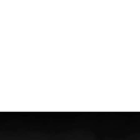
Referenties
Cases
Blog
Over ons
Team
Werken bij