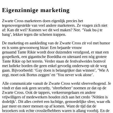
Eigenzinnige marketing
Zwarte Cross marketeers doen eigenlijk precies het
tegenovergestelde van veel andere marketeers. Ze vragen zich niet
af: Kan dit wel? Kunnen we dit wel maken? Nee. ‘Vaak bu-j te
bang’, lekker tegen die schenen trappen.
De marketing en aankleding van de Zwarte Cross zit vol met humor
en is soms gewoonweg bizar: Een bejaarde vrouw
genaamd Tante Rikie wordt door duizenden verafgood, er staat een
gospelkerk, een gigantische Boeddha en uiteraard een nóg grotere
Tante Rikie op het terrein. Verder staan de festivalweides bomvol
met ludieke borden die geen enkel gevoelig onderwerp uit de weg
gaan. Bijvoorbeeld: ‘Gay doen is belangrijker dan winnen’, ‘Wie A
zegt, moet ook Bortus zeggen’ en ‘You never wok alone’.
Alle communicatie vanuit de Zwarte Cross werkt sfeerverhogend. Je
vindt er dan ook geen security, ‘sfeerbeheer’ noemen ze dat op de
Zwarte Cross. Ook de tappers, verkeersregelaars en andere
vrijwilligers of medewerkers houden zich aan het credo ‘Nöhlen is
dodelijk’. Dit alles creëert een luchtige, gemoedelijke sfeer, waar elk
jaar meer en meer mensen op af komen. Want de tijd dat de
bezoekers ook echte crossliefhebbers waren is allang voorbij. En de