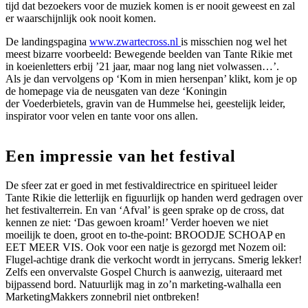
tijd dat bezoekers voor de muziek komen is er nooit geweest en zal
er waarschijnlijk ook nooit komen.
De landingspagina
www.zwartecross.nl
is misschien nog wel het
meest bizarre voorbeeld: Bewegende beelden van Tante Rikie met
in koeienletters erbij ’21 jaar, maar nog lang niet volwassen…’.
Als je dan vervolgens op ‘Kom in mien hersenpan’ klikt, kom je op
de homepage via de neusgaten van deze ‘Koningin
der Voederbietels, gravin van de Hummelse hei, geestelijk leider,
inspirator voor velen en tante voor ons allen.
Een impressie van het festival
De sfeer zat er goed in met festivaldirectrice en spiritueel leider
Tante Rikie die letterlijk en figuurlijk op handen werd gedragen over
het festivalterrein. En van ‘Afval’ is geen sprake op de cross, dat
kennen ze niet: ‘Das gewoen kroam!’ Verder hoeven we niet
moeilijk te doen, groot en to-the-point: BROODJE SCHOAP en
EET MEER VIS. Ook voor een natje is gezorgd met Nozem oil:
Flugel-achtige drank die verkocht wordt in jerrycans. Smerig lekker!
Zelfs een onvervalste Gospel Church is aanwezig, uiteraard met
bijpassend bord. Natuurlijk mag in zo’n marketing-walhalla een
MarketingMakkers zonnebril niet ontbreken!