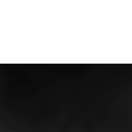
Vrijblijvend gesprek
renties
Cases