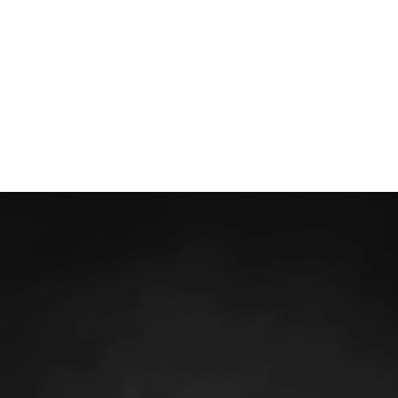
Wat is jouw doel?
Diensten
Refe