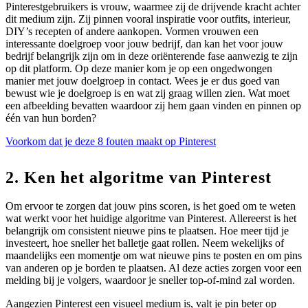
Pinterestgebruikers is vrouw, waarmee zij de drijvende kracht achter
dit medium zijn. Zij pinnen vooral inspiratie voor outfits, interieur,
DIY’s recepten of andere aankopen. Vormen vrouwen een
interessante doelgroep voor jouw bedrijf, dan kan het voor jouw
bedrijf belangrijk zijn om in deze oriënterende fase aanwezig te zijn
op dit platform. Op deze manier kom je op een ongedwongen
manier met jouw doelgroep in contact. Wees je er dus goed van
bewust wie je doelgroep is en wat zij graag willen zien. Wat moet
een afbeelding bevatten waardoor zij hem gaan vinden en pinnen op
één van hun borden?
Voorkom dat je deze 8 fouten maakt op Pinterest
2. Ken het algoritme van Pinterest
Om ervoor te zorgen dat jouw pins scoren, is het goed om te weten
wat werkt voor het huidige algoritme van Pinterest. Allereerst is het
belangrijk om consistent nieuwe pins te plaatsen. Hoe meer tijd je
investeert, hoe sneller het balletje gaat rollen. Neem wekelijks of
maandelijks een momentje om wat nieuwe pins te posten en om pins
van anderen op je borden te plaatsen. Al deze acties zorgen voor een
melding bij je volgers, waardoor je sneller top-of-mind zal worden.
Aangezien Pinterest een visueel medium is, valt je pin beter op