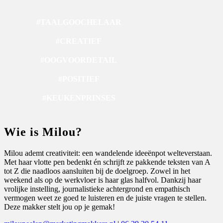
#TAALGOOCHELAAR
#CREATIEF
#OOGVOORDETAIL
#POSITIEF
#KEUKENPRINSES
Wie is Milou?
Milou ademt creativiteit: een wandelende ideeënpot welteverstaan.
Met haar vlotte pen bedenkt én schrijft ze pakkende teksten van A
tot Z die naadloos aansluiten bij de doelgroep. Zowel in het
weekend als op de werkvloer is haar glas halfvol. Dankzij haar
vrolijke instelling, journalistieke achtergrond en empathisch
vermogen weet ze goed te luisteren en de juiste vragen te stellen.
Deze makker stelt jou op je gemak!