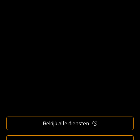
Over ons
Werken bij
Blog
Cases
Dit is ons team
info@marketingmakkers.nl
Bekijk alle diensten
077 396 1350