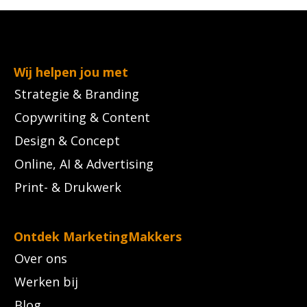
persberichten
Strategische
Video & animatie
SEA
sessies
Schrijftrainingen
Social media
Wij helpen jou met
Interne
advertising
communicatie
AI contentcreatie
Strategie & Branding
Copywriting & Content
Marketing
Design & Concept
automation
Online, AI & Advertising
Print- & Drukwerk
Ontdek MarketingMakkers
Over ons
Werken bij
Blog