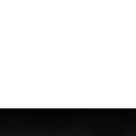
Referenties
Cases
Blog
Over ons
Team
Werken bij