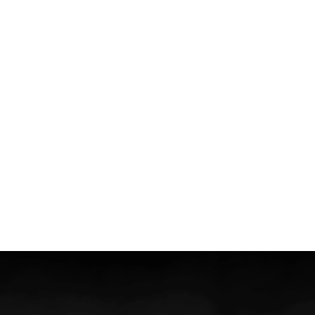
Referenties
Cases
Blog
Over ons
Team
Werken bij